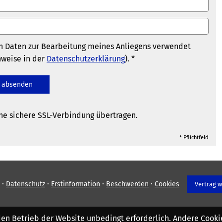
n Daten zur Bearbeitung meines Anliegens verwendet
nweise in der
Datenschutzerklärung
). *
absenden
ne sichere SSL-Verbindung übertragen.
* Pflichtfeld
·
·
·
·
Datenschutz
Erstinformation
Beschwerden
Cookies
Vertrag w
den Betrieb der Website unbedingt erforderlich. Andere Cooki